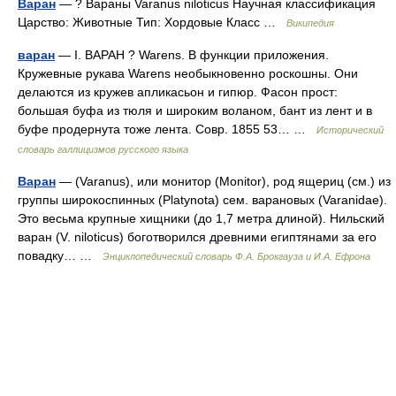
Варан
— ? Вараны Varanus niloticus Научная классификация
Царство: Животные Тип: Хордовые Класс …
Википедия
варан
— I. ВАРАН ? Warens. В функции приложения.
Кружевные рукава Warens необыкновенно роскошны. Они
делаются из кружев апликасьон и гипюр. Фасон прост:
большая буфа из тюля и широким воланом, бант из лент и в
буфе продернута тоже лента. Совр. 1855 53… …
Исторический
словарь галлицизмов русского языка
Варан
— (Varanus), или монитор (Monitor), род ящериц (см.) из
группы широкоспинных (Platynota) сем. варановых (Varanidae).
Это весьма крупные хищники (до 1,7 метра длиной). Нильский
варан (V. niloticus) боготворился древними египтянами за его
повадку… …
Энциклопедический словарь Ф.А. Брокгауза и И.А. Ефрона