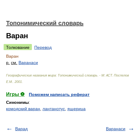
Топонимический словарь
Варан
Толкование
Перевод
Варан
р.
см.
Варанаси
Географические названия мира: Топонимический словарь. - М: АСТ
.
Поспелов
Е.М.
.
2001
.
Игры ⚽
Поможем написать реферат
Синонимы
:
комодский варан
,
лантанотус
,
ящерица
Варад
Варанаси