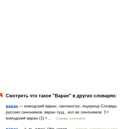
Смотреть что такое "Варан" в других словарях:
варан
— комодский варан, лантанотус, ящерица Словарь
русских синонимов. варан сущ., кол во синонимов: 3 •
комодский варан (1) • …
Словарь синонимов
варан
— а, м., одуш. (фр. varan …