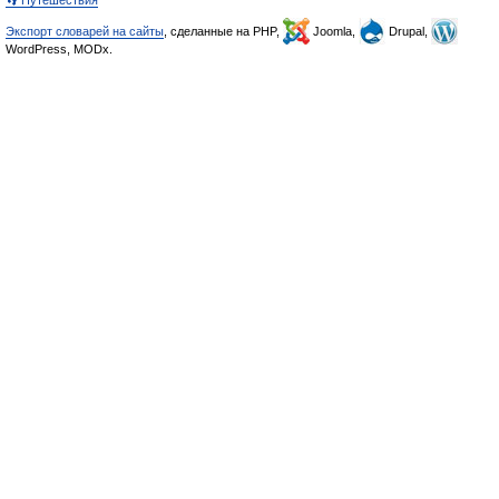
👣 Путешествия
Экспорт словарей на сайты
, сделанные на PHP,
Joomla,
Drupal,
WordPress, MODx.